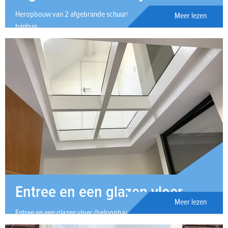
Heropbouw van 2 afgebrande schuurtjes incl. schutting en
Meer lezen
tuinhuis.
Entree en een glazen vloer
Meer lezen
Entree en een glazen vloer (beloopbaar) van een verbouwing.